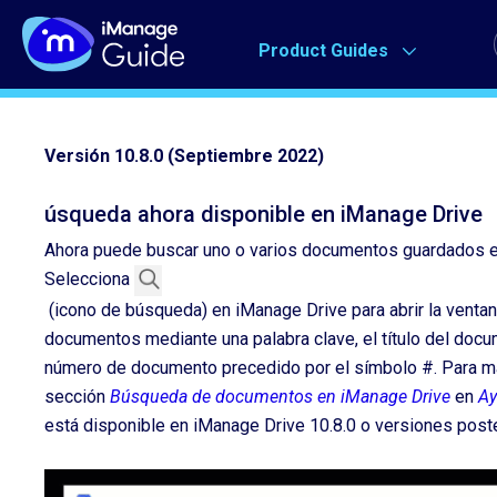
Skip
to
Product Guides
content
Versión 10.8.0 (Septiembre 2022)
úsqueda ahora disponible en iManage Drive
Ahora puede buscar uno o varios documentos guardados en
Selecciona
(icono de búsqueda) en iManage Drive para abrir la venta
documentos mediante una palabra clave, el título del docu
número de documento precedido por el símbolo #. Para más
sección
Búsqueda de documentos en iManage Drive
en
Ay
está disponible en iManage Drive 10.8.0 o versiones poste